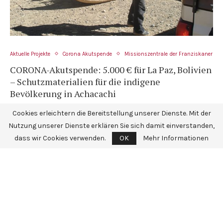
Aktuelle Projekte
Corona Akutspende
Missionszentrale der Franziskaner
CORONA-Akutspende: 5.000 € für La Paz, Bolivien
– Schutzmaterialien für die indigene
Bevölkerung in Achacachi
Cookies erleichtern die Bereitstellung unserer Dienste. Mit der
In Bolivien sind die Auswirkungen im Gesundheitssystem
Nutzung unserer Dienste erklären Sie sich damit einverstanden,
besonders schlimm. CORONA: Krankenhäuser nehmen oft
dass wir Cookies verwenden.
OK
Mehr Informationen
keine Patienten mehr auf. In den vergangenen …
...MEHR