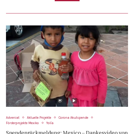
Adveniat
Aktuelle Projekte
Corona Akutspende
Förderprojekte Mexiko
Yolía
Spendenrückmeldung: Mexico – Dankesvideo von