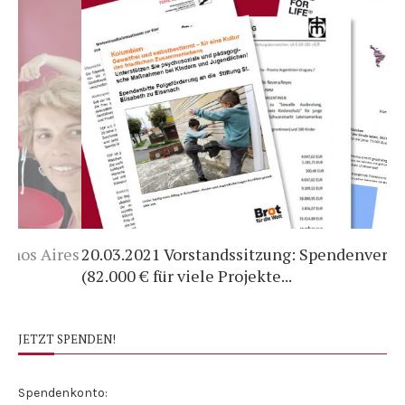
es
20.03.2021 Vorstandssitzung: Spendenvergabe
Sp
(82.000 € für viele Projekte...
Ro
JETZT SPENDEN!
Spendenkonto: