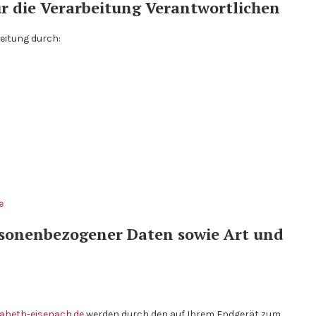
r die Verarbeitung Verantwortlichen
eitung durch:
Spendenrückmeldung: Argentinien,
Buenos Aires (8.000 €) „Casa Betania“
e
rsonenbezogener Daten sowie Art und
sabeth-eisenach.de
werden durch den auf Ihrem Endgerät zum