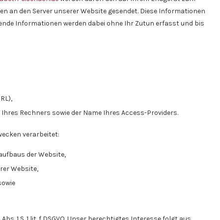
 an den Server unserer Website gesendet. Diese Informationen
gende Informationen werden dabei ohne Ihr Zutun erfasst und bis
RL),
 Ihres Rechners sowie der Name Ihres Access-Providers.
ecken verarbeitet:
aufbaus der Website,
rer Website,
sowie
bs. 1 S. 1 lit. f DSGVO. Unser berechtigtes Interesse folgt aus