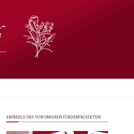
ERFREULICHES VON UNSEREN FÖRDERPROJEKTEN: