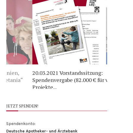
20.03.2021 Vorstandssitzung:
Spendenrü
Spendenvergabe (82.000 € für viele
Rocafuerte
Projekte...
Hebammen
JETZT SPENDEN!
Spendenkonto:
Deutsche Apotheker- und Ärztebank