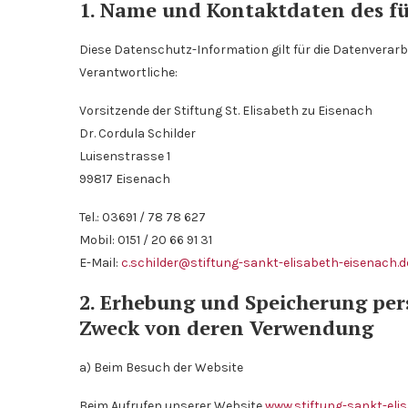
1. Name und Kontaktdaten des fü
Diese Datenschutz-Information gilt für die Datenverarb
Verantwortliche:
Vorsitzende der Stiftung St. Elisabeth zu Eisenach
Dr. Cordula Schilder
Luisenstrasse 1
99817 Eisenach
Tel.: 03691 / 78 78 627
Mobil: 0151 / 20 66 91 31
E-Mail:
c.schilder@stiftung-sankt-elisabeth-eisenach.d
2. Erhebung und Speicherung pe
Zweck von deren Verwendung
a) Beim Besuch der Website
Beim Aufrufen unserer Website
www.stiftung-sankt-eli