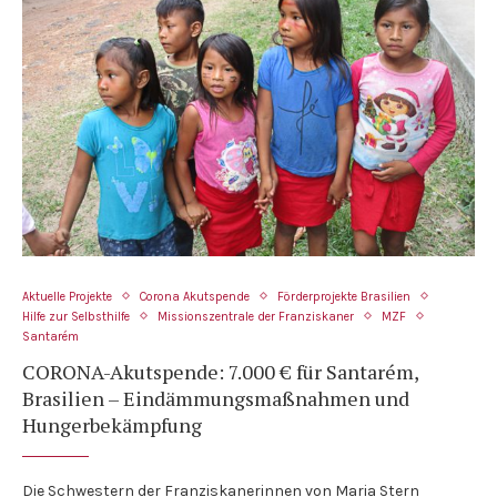
Aktuelle Projekte
Corona Akutspende
Förderprojekte Brasilien
Hilfe zur Selbsthilfe
Missionszentrale der Franziskaner
MZF
Santarém
CORONA-Akutspende: 7.000 € für Santarém,
Brasilien – Eindämmungsmaßnahmen und
Hungerbekämpfung
Die Schwestern der Franziskanerinnen von Maria Stern