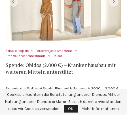
Aktuelle Projekte
Förderprojekte Amazonas
Franziskaner Krankenhaus
Óbidos
Spende: Óbidos (2.000 €) – Krankenhausbau mit
weiteren Mitteln unterstützt
Spende der Stiftung Sankt Elisabeth Eisenach 2020: 2.000 €.
Cookies erleichtern die Bereitstellung unserer Dienste. Mit der
Förderprojekt: Kreißsaal-Neubau in Óbidos, Brasilien 2017
Nutzung unserer Dienste erklären Sie sich damit einverstanden,
wurde der Neubau eines …
dass wir Cookies verwenden.
OK
Mehr Informationen
...MEHR