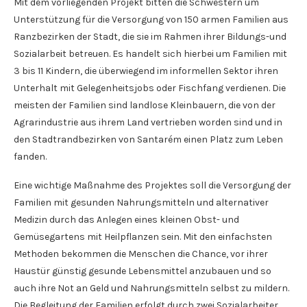
Mit dem vorliegenden Projekt bitten die Schwestern um
Unterstützung für die Versorgung von 150 armen Familien aus
Ranzbezirken der Stadt, die sie im Rahmen ihrer Bildungs-und
Sozialarbeit betreuen. Es handelt sich hierbei um Familien mit
3 bis 11 Kindern, die überwiegend im informellen Sektor ihren
Unterhalt mit Gelegenheitsjobs oder Fischfang verdienen. Die
meisten der Familien sind landlose Kleinbauern, die von der
Agrarindustrie aus ihrem Land vertrieben worden sind und in
den Stadtrandbezirken von Santarém einen Platz zum Leben
fanden.
Eine wichtige Maßnahme des Projektes soll die Versorgung der
Familien mit gesunden Nahrungsmitteln und alternativer
Medizin durch das Anlegen eines kleinen Obst- und
Gemüsegartens mit Heilpflanzen sein. Mit den einfachsten
Methoden bekommen die Menschen die Chance, vor ihrer
Haustür günstig gesunde Lebensmittel anzubauen und so
auch ihre Not an Geld und Nahrungsmitteln selbst zu mildern.
Die Begleitung der Familien erfolgt durch zwei Sozialarbeiter,