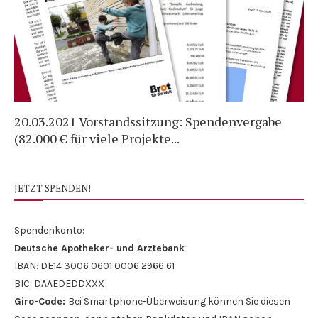
es
20.03.2021 Vorstandssitzung: Spendenvergabe
Sp
(82.000 € für viele Projekte...
Ro
JETZT SPENDEN!
Spendenkonto:
Deutsche Apotheker- und Ärztebank
IBAN: DE14 3006 0601 0006 2966 61
BIC: DAAEDEDDXXX
Giro-Code:
Bei Smartphone-Überweisung können Sie diesen