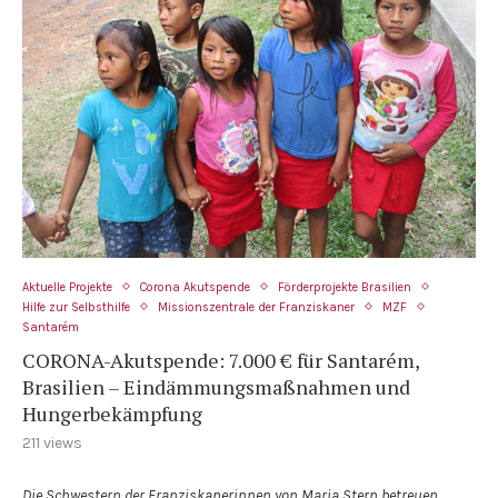
Aktuelle Projekte
Corona Akutspende
Förderprojekte Brasilien
Hilfe zur Selbsthilfe
Missionszentrale der Franziskaner
MZF
Santarém
CORONA-Akutspende: 7.000 € für Santarém,
Brasilien – Eindämmungsmaßnahmen und
Hungerbekämpfung
211
views
Die Schwestern der Franziskanerinnen von Maria Stern betreuen