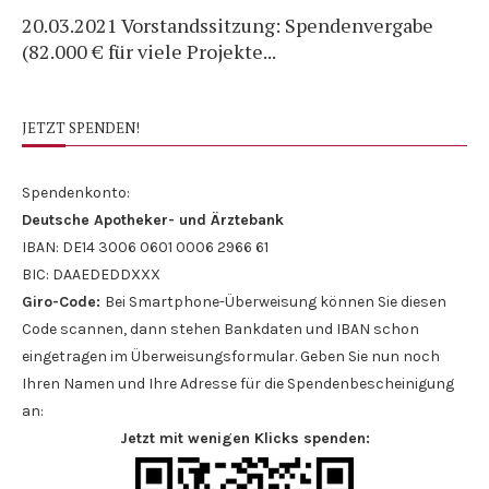
es
20.03.2021 Vorstandssitzung: Spendenvergabe
Sp
(82.000 € für viele Projekte...
Ro
JETZT SPENDEN!
Spendenkonto:
Deutsche Apotheker- und Ärztebank
IBAN: DE14 3006 0601 0006 2966 61
BIC: DAAEDEDDXXX
Giro-Code:
Bei Smartphone-Überweisung können Sie diesen
Code scannen, dann stehen Bankdaten und IBAN schon
eingetragen im Überweisungsformular. Geben Sie nun noch
Ihren Namen und Ihre Adresse für die Spendenbescheinigung
an:
Jetzt mit wenigen Klicks spenden: