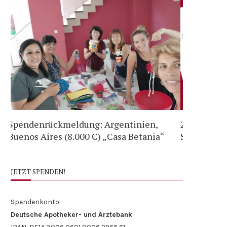
20.03.2021 Vorstandssitzung:
Spendenrü
Spendenvergabe (82.000 € für viele
Rocafuerte
Projekte...
Hebammen
JETZT SPENDEN!
Spendenkonto:
Deutsche Apotheker- und Ärztebank