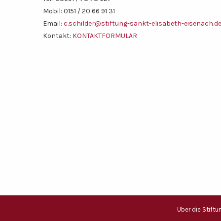
Tel.: 03691 / 78 78 627
Mobil: 0151 / 20 66 91 31
Email:
c.schilder@stiftung-sankt-elisabeth-eisenach.d
Kontakt:
KONTAKTFORMULAR
Über die Stiftu