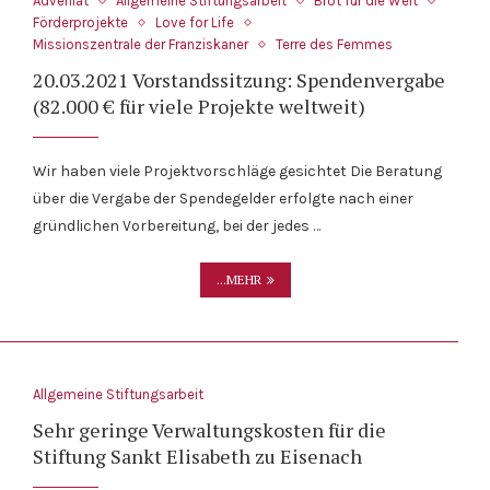
Adveniat
Allgemeine Stiftungsarbeit
Brot für die Welt
Förderprojekte
Love for Life
Missionszentrale der Franziskaner
Terre des Femmes
20.03.2021 Vorstandssitzung: Spendenvergabe
(82.000 € für viele Projekte weltweit)
Wir haben viele Projektvorschläge gesichtet Die Beratung
über die Vergabe der Spendegelder erfolgte nach einer
gründlichen Vorbereitung, bei der jedes …
Spendenrückmeldung: Argentinien,
...MEHR
Buenos Aires (8.000 €) „Casa Betania“
Allgemeine Stiftungsarbeit
Sehr geringe Verwaltungskosten für die
Stiftung Sankt Elisabeth zu Eisenach