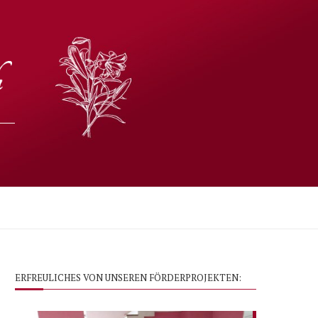
ERFREULICHES VON UNSEREN FÖRDERPROJEKTEN: